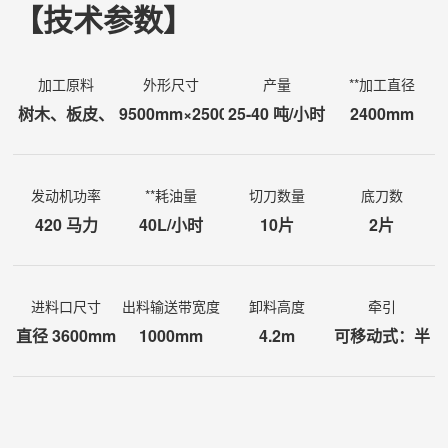
【技术参数】
加工原料
外形尺寸
产量
**加工直径
树木、板皮、
9500mm×2500mm×4200mm（长
25-40 吨/小时
2400mm
建筑模板、等
*宽*高）
发动机功率
**耗油量
切刀数量
底刀数
420 马力
40L/小时
10片
2片
进料口尺寸
出料输送带宽度
卸料高度
牵引
直径 3600mm
1000mm
4.2m
可移动式：半
挂式、全托式