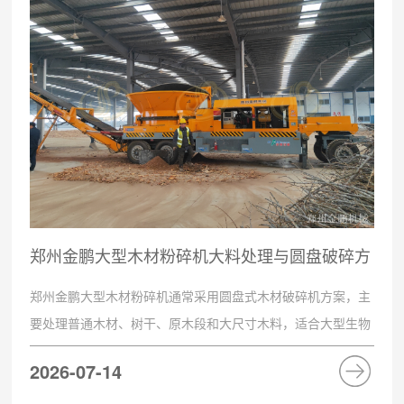
郑州金鹏大型木材粉碎机大料处理与圆盘破碎方
案
郑州金鹏大型木材粉碎机通常采用圆盘式木材破碎机方案，主
要处理普通木材、树干、原木段和大尺寸木料，适合大型生物
质料场和生物质电厂燃料预粉碎处理。物料经圆盘切削破碎后
2026-07-14
形成粗碎料，便于后续储存和燃烧利用。在大型生物质料场和
连续大料处理场景中，物料的单件尺寸往往较大，普通木材综