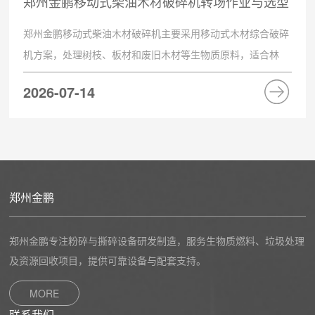
郑州金鹏移动式柴油木材破碎机转场作业与选型
参考
郑州金鹏移动式柴油木材破碎机主要采用移动式木材综合破碎
机方案，处理树枝、板材和废旧木材等生物质原料，适合林
区、山地和分散料堆现场。设备靠近原料作业，粉碎后出料便
2026-07-14
于集中堆放和后续燃烧利用。在林区清理和分散料堆处理现
场，原料往往分布不均，如果采用固定式设备，需要将大量物
料运输至集中点，增加二次倒运成本。移动式木材粉碎设备能
够靠近原料作业，减少大型原料的远距离运输和重复倒运。移
动式木材粉碎设备通常...
郑州金鹏
郑州金鹏专注粉碎与撕碎设备研发制造，服务生物质燃料、垃圾处理
及资源回收项目，提供可靠设备与配套支持。
MORE
联系我们