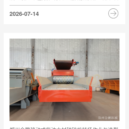
林废弃物处理和生物质料场外场作业。粉碎后物料体积减少，
2026-07-14
便于装车转运和后续燃烧利用。在大型生物质料场和林区清理
现场，高产量连续作业是设备选型的核心要求。如果现场要求
高产量连续进料和较大单件进料尺寸，可优先选择大型木材综
合破碎机；若物料以大直径树根为主，则应选型圆盘式木材破
碎机。大型木材综合...